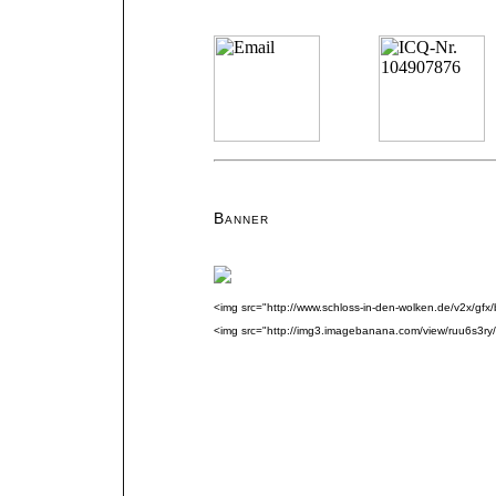
Banner
<img src="http://www.schloss-in-den-wolken.de/v2x/gf
<img src="http://img3.imagebanana.com/view/ruu6s3r