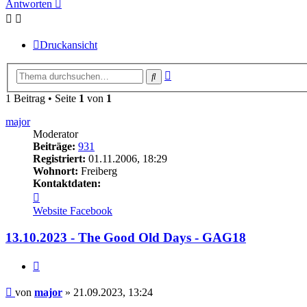
Antworten
Druckansicht
Erweiterte
Suche
Suche
1 Beitrag • Seite
1
von
1
major
Moderator
Beiträge:
931
Registriert:
01.11.2006, 18:29
Wohnort:
Freiberg
Kontaktdaten:
Kontaktdaten
von
Website
Facebook
major
13.10.2023 - The Good Old Days - GAG18
Zitieren
Beitrag
von
major
»
21.09.2023, 13:24