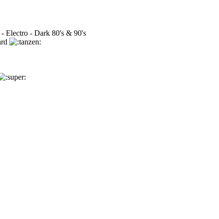
lectro - Dark 80's & 90's
tard