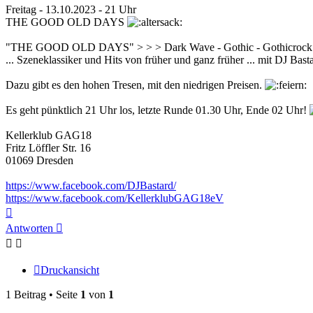
Freitag - 13.10.2023 - 21 Uhr
THE GOOD OLD DAYS
"THE GOOD OLD DAYS" > > > Dark Wave - Gothic - Gothicrock - E
... Szeneklassiker und Hits von früher und ganz früher ... mit DJ Bas
Dazu gibt es den hohen Tresen, mit den niedrigen Preisen.
Es geht pünktlich 21 Uhr los, letzte Runde 01.30 Uhr, Ende 02 Uhr!
Kellerklub GAG18
Fritz Löffler Str. 16
01069 Dresden
https://www.facebook.com/DJBastard/
https://www.facebook.com/KellerklubGAG18eV
Nach
oben
Antworten
Druckansicht
1 Beitrag • Seite
1
von
1