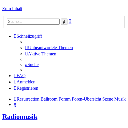
Zum Inhalt
Erweiterte
Suche
Suche
Schnellzugriff
Unbeantwortete Themen
Aktive Themen
Suche
FAQ
Anmelden
Registrieren
Resurrection Ballroom Forum
Foren-Übersicht
Szene
Musik
Suche
Radiomusik