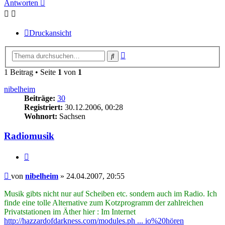
Antworten
Druckansicht
Erweiterte
Suche
Suche
1 Beitrag • Seite
1
von
1
nibelheim
Beiträge:
30
Registriert:
30.12.2006, 00:28
Wohnort:
Sachsen
Radiomusik
Zitieren
Beitrag
von
nibelheim
»
24.04.2007, 20:55
Musik gibts nicht nur auf Scheiben etc. sondern auch im Radio. Ich
finde eine tolle Alternative zum Kotzprogramm der zahlreichen
Privatstationen im Äther hier : Im Internet
http://hazzardofdarkness.com/modules.ph ... io%20hören