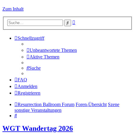
Zum Inhalt
Erweiterte
Suche
Suche
Schnellzugriff
Unbeantwortete Themen
Aktive Themen
Suche
FAQ
Anmelden
Registrieren
Resurrection Ballroom Forum
Foren-Übersicht
Szene
sonstige Veranstaltungen
Suche
WGT Wandertag 2026