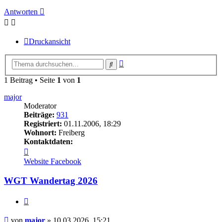
Antworten
Druckansicht
Erweiterte
Suche
Suche
1 Beitrag • Seite
1
von
1
major
Moderator
Beiträge:
931
Registriert:
01.11.2006, 18:29
Wohnort:
Freiberg
Kontaktdaten:
Kontaktdaten
von
Website
Facebook
major
WGT Wandertag 2026
Zitieren
Beitrag
von
major
»
10.03.2026, 15:21