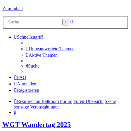
Zum Inhalt
Erweiterte
Suche
Suche
Schnellzugriff
Unbeantwortete Themen
Aktive Themen
Suche
FAQ
Anmelden
Registrieren
Resurrection Ballroom Forum
Foren-Übersicht
Szene
sonstige Veranstaltungen
Suche
WGT Wandertag 2025