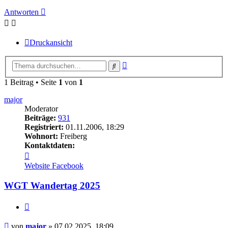
Antworten
Druckansicht
Erweiterte
Suche
Suche
1 Beitrag • Seite
1
von
1
major
Moderator
Beiträge:
931
Registriert:
01.11.2006, 18:29
Wohnort:
Freiberg
Kontaktdaten:
Kontaktdaten
von
Website
Facebook
major
WGT Wandertag 2025
Zitieren
Beitrag
von
major
»
07.02.2025, 18:09