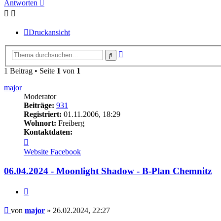
Antworten
Druckansicht
Erweiterte
Suche
Suche
1 Beitrag • Seite
1
von
1
major
Moderator
Beiträge:
931
Registriert:
01.11.2006, 18:29
Wohnort:
Freiberg
Kontaktdaten:
Kontaktdaten
von
Website
Facebook
major
06.04.2024 - Moonlight Shadow - B-Plan Chemnitz
Zitieren
Beitrag
von
major
»
26.02.2024, 22:27