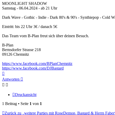
MOONLIGHT SHADOW
Samstag - 06.04.2024 - ab 21 Uhr
Dark Wave - Gothic - Indie - Dark 80's & 90's - Synthiepop - Cold W
Eintritt: bis 22 Uhr 3€ / danach 5€
Das Team vom B-Plan freut sich über deinen Besuch.
B-Plan
Bernsdorfer Strasse 218
09126 Chemnitz
https://www.facebook.com/BPlanChemnitz
https://www.facebook.com/DJBastard
Nach
oben
Antworten
Druckansicht
1 Beitrag • Seite
1
von
1
Zurück zu „weitere Parties mit RoseDemon, Bastard & Herrn Faber