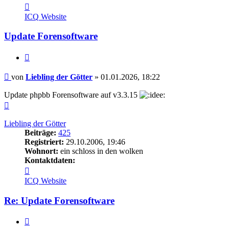
Kontaktdaten
von
ICQ
Website
Liebling
der
Update Forensoftware
Götter
Zitieren
Beitrag
von
Liebling der Götter
»
01.01.2026, 18:22
Update phpbb Forensoftware auf v3.3.15
Nach
oben
Liebling der Götter
Beiträge:
425
Registriert:
29.10.2006, 19:46
Wohnort:
ein schloss in den wolken
Kontaktdaten:
Kontaktdaten
von
ICQ
Website
Liebling
der
Re: Update Forensoftware
Götter
Zitieren