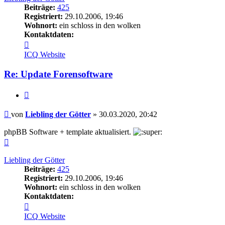
Beiträge:
425
Registriert:
29.10.2006, 19:46
Wohnort:
ein schloss in den wolken
Kontaktdaten:
Kontaktdaten
von
ICQ
Website
Liebling
der
Re: Update Forensoftware
Götter
Zitieren
Beitrag
von
Liebling der Götter
»
30.03.2020, 20:42
phpBB Software + template aktualisiert.
Nach
oben
Liebling der Götter
Beiträge:
425
Registriert:
29.10.2006, 19:46
Wohnort:
ein schloss in den wolken
Kontaktdaten:
Kontaktdaten
von
ICQ
Website
Liebling