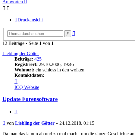
Antworten
Druckansicht
Erweiterte
Suche
Suche
12 Beiträge • Seite
1
von
1
Liebling der Götter
Beiträge:
425
Registriert:
29.10.2006, 19:46
Wohnort:
ein schloss in den wolken
Kontaktdaten:
Kontaktdaten
von
ICQ
Website
Liebling
der
Update Forensoftware
Götter
Zitieren
Beitrag
von
Liebling der Götter
»
24.12.2018, 01:15
Da man das ja nun ab und zu mal macht, um die ganze Geschichte am L