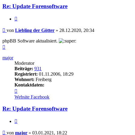
der
Re: Update Forensoftware
Götter
Zitieren
Beitrag
von
Liebling der Götter
»
28.12.2020, 20:34
phpBB Software aktualisiert.
Nach
oben
major
Moderator
Beiträge:
931
Registriert:
01.11.2006, 18:29
Wohnort:
Freiberg
Kontaktdaten:
Kontaktdaten
von
Website
Facebook
major
Re: Update Forensoftware
Zitieren
Beitrag
von
major
»
03.01.2021, 18:22