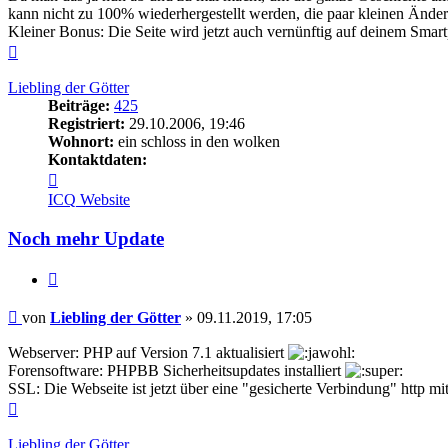
kann nicht zu 100% wiederhergestellt werden, die paar kleinen Änderu
Kleiner Bonus: Die Seite wird jetzt auch vernünftig auf deinem Smart
Nach
oben
Liebling der Götter
Beiträge:
425
Registriert:
29.10.2006, 19:46
Wohnort:
ein schloss in den wolken
Kontaktdaten:
Kontaktdaten
von
ICQ
Website
Liebling
der
Noch mehr Update
Götter
Zitieren
Beitrag
von
Liebling der Götter
»
09.11.2019, 17:05
Webserver: PHP auf Version 7.1 aktualisiert
Forensoftware: PHPBB Sicherheitsupdates installiert
SSL: Die Webseite ist jetzt über eine "gesicherte Verbindung" http mit
Nach
oben
Liebling der Götter