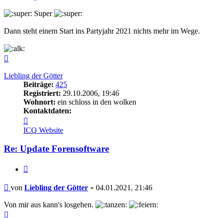
Super
Dann steht einem Start ins Partyjahr 2021 nichts mehr im Wege.
Nach
oben
Liebling der Götter
Beiträge:
425
Registriert:
29.10.2006, 19:46
Wohnort:
ein schloss in den wolken
Kontaktdaten:
Kontaktdaten
von
ICQ
Website
Liebling
der
Re: Update Forensoftware
Götter
Zitieren
Beitrag
von
Liebling der Götter
»
04.01.2021, 21:46
Von mir aus kann's losgehen.
Nach