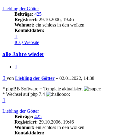
oben
Liebling der Götter
Beiträge:
425
Registriert:
29.10.2006, 19:46
Wohnort:
ein schloss in den wolken
Kontaktdaten:
Kontaktdaten
von
ICQ
Website
Liebling
der
alle Jahre wieder
Götter
Zitieren
Beitrag
von
Liebling der Götter
»
02.01.2022, 14:38
* phpBB Software + Template aktualisiert
* Wechsel auf php 7.4
Nach
oben
Liebling der Götter
Beiträge:
425
Registriert:
29.10.2006, 19:46
Wohnort:
ein schloss in den wolken
Kontaktdaten: