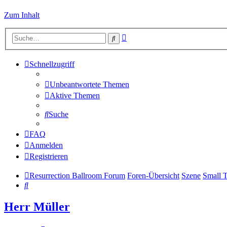
Zum Inhalt
Erweiterte
Suche
Suche
Schnellzugriff
Unbeantwortete Themen
Aktive Themen
Suche
FAQ
Anmelden
Registrieren
Resurrection Ballroom Forum
Foren-Übersicht
Szene
Small T
Suche
Herr Müller