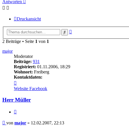
Antworten
Druckansicht
Erweiterte
Suche
Suche
2 Beiträge • Seite
1
von
1
major
Moderator
Beiträge:
931
Registriert:
01.11.2006, 18:29
Wohnort:
Freiberg
Kontaktdaten:
Kontaktdaten
von
Website
Facebook
major
Herr Müller
Zitieren
Beitrag
von
major
»
12.02.2007, 22:13