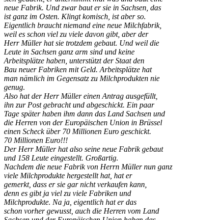
neue Fabrik. Und zwar baut er sie in Sachsen, das
ist ganz im Osten. Klingt komisch, ist aber so.
Eigentlich braucht niemand eine neue Milchfabrik,
weil es schon viel zu viele davon gibt, aber der
Herr Müller hat sie trotzdem gebaut. Und weil die
Leute in Sachsen ganz arm sind und keine
Arbeitsplätze haben, unterstützt der Staat den
Bau neuer Fabriken mit Geld. Arbeitsplätze hat
man nämlich im Gegensatz zu Milchprodukten nie
genug.
Also hat der Herr Müller einen Antrag ausgefüllt,
ihn zur Post gebracht und abgeschickt. Ein paar
Tage später haben ihm dann das Land Sachsen und
die Herren von der Europäischen Union in Brüssel
einen Scheck über 70 Millionen Euro geschickt.
70 Millionen Euro!!!
Der Herr Müller hat also seine neue Fabrik gebaut
und 158 Leute eingestellt. Großartig.
Nachdem die neue Fabrik von Herrn Müller nun ganz
viele Milchprodukte hergestellt hat, hat er
gemerkt, dass er sie gar nicht verkaufen kann,
denn es gibt ja viel zu viele Fabriken und
Milchprodukte. Na ja, eigentlich hat er das
schon vorher gewusst, auch die Herren vom Land
Sachsen und der Europäischen Union haben das