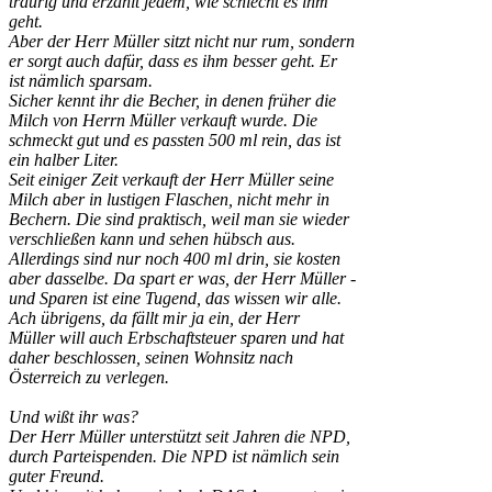
traurig und erzählt jedem, wie schlecht es ihm
geht.
Aber der Herr Müller sitzt nicht nur rum, sondern
er sorgt auch dafür, dass es ihm besser geht. Er
ist nämlich sparsam.
Sicher kennt ihr die Becher, in denen früher die
Milch von Herrn Müller verkauft wurde. Die
schmeckt gut und es passten 500 ml rein, das ist
ein halber Liter.
Seit einiger Zeit verkauft der Herr Müller seine
Milch aber in lustigen Flaschen, nicht mehr in
Bechern. Die sind praktisch, weil man sie wieder
verschließen kann und sehen hübsch aus.
Allerdings sind nur noch 400 ml drin, sie kosten
aber dasselbe. Da spart er was, der Herr Müller -
und Sparen ist eine Tugend, das wissen wir alle.
Ach übrigens, da fällt mir ja ein, der Herr
Müller will auch Erbschaftsteuer sparen und hat
daher beschlossen, seinen Wohnsitz nach
Österreich zu verlegen.
Und wißt ihr was?
Der Herr Müller unterstützt seit Jahren die NPD,
durch Parteispenden. Die NPD ist nämlich sein
guter Freund.