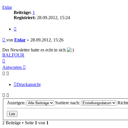
oben
Etdar
Beiträge:
1
Registriert:
28.09.2012, 15:24
Zitieren
Beitrag
von
Etdar
»
28.09.2012, 15:26
Der Newsletter hatte es echt in sich
BALFOUR
Nach
oben
Antworten
Druckansicht
Anzeigen:
Sortiere nach:
Richt
2 Beiträge • Seite
1
von
1