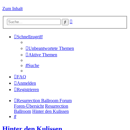
Zum Inhalt
Erweiterte
Suche
Suche
Schnellzugriff
Unbeantwortete Themen
Aktive Themen
Suche
FAQ
Anmelden
Registrieren
Resurrection Ballroom Forum
Foren-Übersicht
Resurrection
Ballroom
Hinter den Kulissen
Suche
Hinter den Kulissen