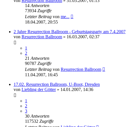
von
Resurrection Ballroom
»
31.03.2007, 01:13
14
Antworten
73934
Zugriffe
Letzter Beitrag
von
me...
18.04.2007, 20:55
2 Jahre Resurrection Ballroom - Geburtstagsparty am 7.4.2007
von
Resurrection Ballroom
»
16.03.2007, 02:37
1
2
21
Antworten
90787
Zugriffe
Letzter Beitrag
von
Resurrection Ballroom
11.04.2007, 16:45
17.02. Resurrection Ballroom, U-Boot, Dresden
von
Liebling der Götter
»
14.01.2007, 14:36
1
2
3
30
Antworten
117532
Zugriffe