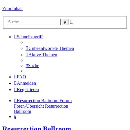
Zum Inhalt
Erweiterte
Suche
Suche
Schnellzugriff
Unbeantwortete Themen
Aktive Themen
Suche
FAQ
Anmelden
Registrieren
Resurrection Ballroom Forum
Foren-Übersicht
Resurrection
Ballroom
Suche
Resurrection Ballroom