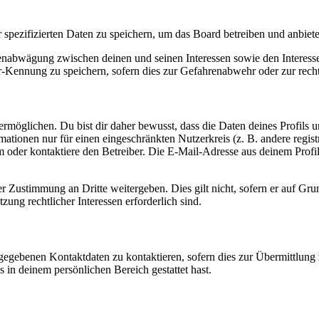
r spezifizierten Daten zu speichern, um das Board betreiben und anbiet
ssenabwägung zwischen deinen und seinen Interessen sowie den Interes
-Kennung zu speichern, sofern dies zur Gefahrenabwehr oder zur recht
möglichen. Du bist dir daher bewusst, dass die Daten deines Profils und
mationen nur für einen eingeschränkten Nutzerkreis (z. B. andere regist
oder kontaktiere den Betreiber. Die E-Mail-Adresse aus deinem Profil 
r Zustimmung an Dritte weitergeben. Dies gilt nicht, sofern er auf Gr
zung rechtlicher Interessen erforderlich sind.
ngegebenen Kontaktdaten zu kontaktieren, sofern dies zur Übermittlung z
s in deinem persönlichen Bereich gestattet hast.