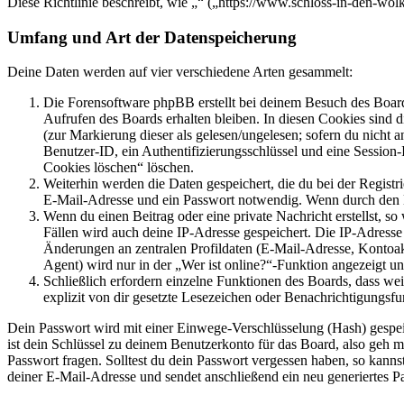
Diese Richtlinie beschreibt, wie „“ („https://www.schloss-in-den-w
Umfang und Art der Datenspeicherung
Deine Daten werden auf vier verschiedene Arten gesammelt:
Die Forensoftware phpBB erstellt bei deinem Besuch des Board
Aufrufen des Boards erhalten bleiben. In diesen Cookies sind d
(zur Markierung dieser als gelesen/ungelesen; sofern du nicht 
Benutzer-ID, ein Authentifizierungsschlüssel und eine Session-
Cookies löschen“ löschen.
Weiterhin werden die Daten gespeichert, die du bei der Registr
E-Mail-Adresse und ein Passwort notwendig. Wenn durch den Bet
Wenn du einen Beitrag oder eine private Nachricht erstellst, so
Fällen wird auch deine IP-Adresse gespeichert. Die IP-Adress
Änderungen an zentralen Profildaten (E-Mail-Adresse, Kontoa
Agent) wird nur in der „Wer ist online?“-Funktion angezeigt un
Schließlich erfordern einzelne Funktionen des Boards, dass w
explizit von dir gesetzte Lesezeichen oder Benachrichtigungsfu
Dein Passwort wird mit einer Einwege-Verschlüsselung (Hash) gespeich
ist dein Schlüssel zu deinem Benutzerkonto für das Board, also geh m
Passwort fragen. Solltest du dein Passwort vergessen haben, so kan
deiner E-Mail-Adresse und sendet anschließend ein neu generiertes P