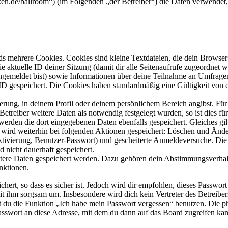
olken.de/ballroom“) (im Folgenden „der Betreiber“) die Daten verwend
s mehrere Cookies. Cookies sind kleine Textdateien, die dein Browser 
ie aktuelle ID deiner Sitzung (damit dir alle Seitenaufrufe zugeordnet
angemeldet bist) sowie Informationen über deine Teilnahme an Umfragen
ID gespeichert. Die Cookies haben standardmäßig eine Gültigkeit von e
ierung, in deinem Profil oder deinem persönlichem Bereich angibst. Für
reiber weitere Daten als notwendig festgelegt wurden, so ist dies für 
 werden die dort eingegebenen Daten ebenfalls gespeichert. Gleiches gi
e wird weiterhin bei folgenden Aktionen gespeichert: Löschen und Änd
ktivierung, Benutzer-Passwort) und gescheiterte Anmeldeversuche. D
d nicht dauerhaft gespeichert.
eitere Daten gespeichert werden. Dazu gehören dein Abstimmungsverhal
nktionen.
ert, so dass es sicher ist. Jedoch wird dir empfohlen, dieses Passwor
it ihm sorgsam um. Insbesondere wird dich kein Vertreter des Betreibe
nst du die Funktion „Ich habe mein Passwort vergessen“ benutzen. Di
asswort an diese Adresse, mit dem du dann auf das Board zugreifen kan