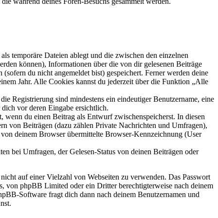
et, die während deines Foren-Besuchs gesammelt werden.
als temporäre Dateien ablegt und die zwischen den einzelnen
 werden können), Informationen über die von dir gelesenen Beiträge
 (sofern du nicht angemeldet bist) gespeichert. Ferner werden deine
inem Jahr. Alle Cookies kannst du jederzeit über die Funktion „Alle
 die Registrierung sind mindestens ein eindeutiger Benutzername, eine
dich vor deren Eingabe ersichtlich.
lt, wenn du einen Beitrag als Entwurf zwischenspeicherst. In diesen
ern von Beiträgen (dazu zählen Private Nachrichten und Umfragen),
ie von deinem Browser übermittelte Browser-Kennzeichnung (User
ten bei Umfragen, der Gelesen-Status von deinen Beiträgen oder
t nicht auf einer Vielzahl von Webseiten zu verwenden. Das Passwort
rs, von phpBB Limited oder ein Dritter berechtigterweise nach deinem
e phpBB-Software fragt dich dann nach deinem Benutzernamen und
nst.