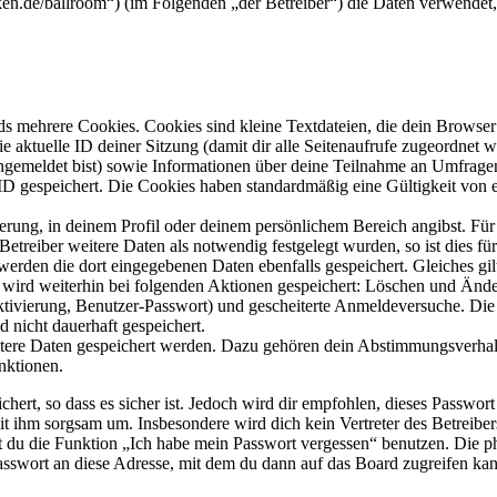
olken.de/ballroom“) (im Folgenden „der Betreiber“) die Daten verwend
s mehrere Cookies. Cookies sind kleine Textdateien, die dein Browser 
ie aktuelle ID deiner Sitzung (damit dir alle Seitenaufrufe zugeordnet
angemeldet bist) sowie Informationen über deine Teilnahme an Umfragen
ID gespeichert. Die Cookies haben standardmäßig eine Gültigkeit von e
ierung, in deinem Profil oder deinem persönlichem Bereich angibst. Für
reiber weitere Daten als notwendig festgelegt wurden, so ist dies für 
 werden die dort eingegebenen Daten ebenfalls gespeichert. Gleiches gi
e wird weiterhin bei folgenden Aktionen gespeichert: Löschen und Änd
ktivierung, Benutzer-Passwort) und gescheiterte Anmeldeversuche. D
d nicht dauerhaft gespeichert.
eitere Daten gespeichert werden. Dazu gehören dein Abstimmungsverhal
nktionen.
ert, so dass es sicher ist. Jedoch wird dir empfohlen, dieses Passwor
it ihm sorgsam um. Insbesondere wird dich kein Vertreter des Betreibe
nst du die Funktion „Ich habe mein Passwort vergessen“ benutzen. Di
asswort an diese Adresse, mit dem du dann auf das Board zugreifen kan