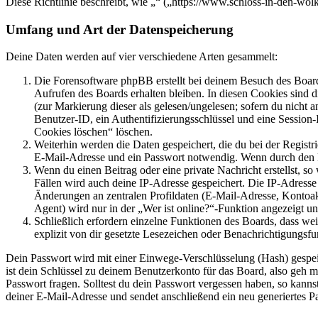
Diese Richtlinie beschreibt, wie „“ („https://www.schloss-in-den-w
Umfang und Art der Datenspeicherung
Deine Daten werden auf vier verschiedene Arten gesammelt:
Die Forensoftware phpBB erstellt bei deinem Besuch des Board
Aufrufen des Boards erhalten bleiben. In diesen Cookies sind d
(zur Markierung dieser als gelesen/ungelesen; sofern du nicht 
Benutzer-ID, ein Authentifizierungsschlüssel und eine Session-
Cookies löschen“ löschen.
Weiterhin werden die Daten gespeichert, die du bei der Registr
E-Mail-Adresse und ein Passwort notwendig. Wenn durch den Bet
Wenn du einen Beitrag oder eine private Nachricht erstellst, so
Fällen wird auch deine IP-Adresse gespeichert. Die IP-Adress
Änderungen an zentralen Profildaten (E-Mail-Adresse, Kontoa
Agent) wird nur in der „Wer ist online?“-Funktion angezeigt un
Schließlich erfordern einzelne Funktionen des Boards, dass w
explizit von dir gesetzte Lesezeichen oder Benachrichtigungsfu
Dein Passwort wird mit einer Einwege-Verschlüsselung (Hash) gespeich
ist dein Schlüssel zu deinem Benutzerkonto für das Board, also geh m
Passwort fragen. Solltest du dein Passwort vergessen haben, so kan
deiner E-Mail-Adresse und sendet anschließend ein neu generiertes P