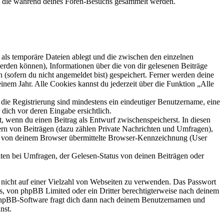
et, die während deines Foren-Besuchs gesammelt werden.
als temporäre Dateien ablegt und die zwischen den einzelnen
 werden können), Informationen über die von dir gelesenen Beiträge
 (sofern du nicht angemeldet bist) gespeichert. Ferner werden deine
inem Jahr. Alle Cookies kannst du jederzeit über die Funktion „Alle
 die Registrierung sind mindestens ein eindeutiger Benutzername, eine
dich vor deren Eingabe ersichtlich.
lt, wenn du einen Beitrag als Entwurf zwischenspeicherst. In diesen
ern von Beiträgen (dazu zählen Private Nachrichten und Umfragen),
ie von deinem Browser übermittelte Browser-Kennzeichnung (User
ten bei Umfragen, der Gelesen-Status von deinen Beiträgen oder
t nicht auf einer Vielzahl von Webseiten zu verwenden. Das Passwort
rs, von phpBB Limited oder ein Dritter berechtigterweise nach deinem
e phpBB-Software fragt dich dann nach deinem Benutzernamen und
nst.