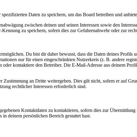
r spezifizierten Daten zu speichern, um das Board betreiben und anbiet
ssenabwägung zwischen deinen und seinen Interessen sowie den Interes
-Kennung zu speichern, sofern dies zur Gefahrenabwehr oder zur recht
möglichen. Du bist dir daher bewusst, dass die Daten deines Profils und
mationen nur für einen eingeschränkten Nutzerkreis (z. B. andere regist
oder kontaktiere den Betreiber. Die E-Mail-Adresse aus deinem Profil 
r Zustimmung an Dritte weitergeben. Dies gilt nicht, sofern er auf Gr
zung rechtlicher Interessen erforderlich sind.
ngegebenen Kontaktdaten zu kontaktieren, sofern dies zur Übermittlung z
s in deinem persönlichen Bereich gestattet hast.