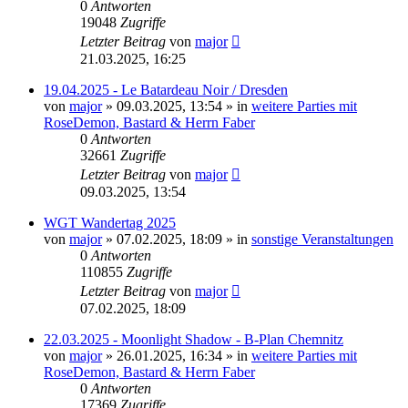
0
Antworten
19048
Zugriffe
Letzter Beitrag
von
major
21.03.2025, 16:25
19.04.2025 - Le Batardeau Noir / Dresden
von
major
»
09.03.2025, 13:54
» in
weitere Parties mit
RoseDemon, Bastard & Herrn Faber
0
Antworten
32661
Zugriffe
Letzter Beitrag
von
major
09.03.2025, 13:54
WGT Wandertag 2025
von
major
»
07.02.2025, 18:09
» in
sonstige Veranstaltungen
0
Antworten
110855
Zugriffe
Letzter Beitrag
von
major
07.02.2025, 18:09
22.03.2025 - Moonlight Shadow - B-Plan Chemnitz
von
major
»
26.01.2025, 16:34
» in
weitere Parties mit
RoseDemon, Bastard & Herrn Faber
0
Antworten
17369
Zugriffe