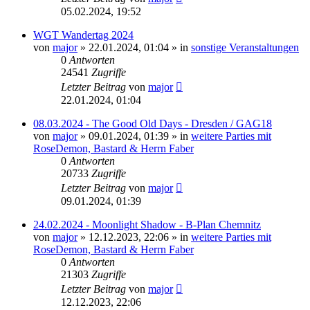
05.02.2024, 19:52
WGT Wandertag 2024
von
major
»
22.01.2024, 01:04
» in
sonstige Veranstaltungen
0
Antworten
24541
Zugriffe
Letzter Beitrag
von
major
22.01.2024, 01:04
08.03.2024 - The Good Old Days - Dresden / GAG18
von
major
»
09.01.2024, 01:39
» in
weitere Parties mit
RoseDemon, Bastard & Herrn Faber
0
Antworten
20733
Zugriffe
Letzter Beitrag
von
major
09.01.2024, 01:39
24.02.2024 - Moonlight Shadow - B-Plan Chemnitz
von
major
»
12.12.2023, 22:06
» in
weitere Parties mit
RoseDemon, Bastard & Herrn Faber
0
Antworten
21303
Zugriffe
Letzter Beitrag
von
major
12.12.2023, 22:06