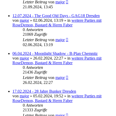
Letzter Beitrag
von
major
21.09.2024, 13:45
12.07.2024 - The Good Old Days - GAG18 Dresden
von
major
»
02.06.2024, 13:19
» in
weitere Parties mit
RoseDemon, Bastard & Herrn Faber
0
Antworten
21069
Zugriffe
Letzter Beitrag
von
major
02.06.2024, 13:19
06.04.2024 - Moonlight Shadow - B-Plan Chemnitz
von
major
»
26.02.2024, 22:27
» in
weitere Parties mit
RoseDemon, Bastard & Herrn Faber
0
Antworten
21436
Zugriffe
Letzter Beitrag
von
major
26.02.2024, 22:27
17.02.2024 - 28 Jahre Bunker Dresden
von
major
»
05.02.2024, 19:52
» in
weitere Parties mit
RoseDemon, Bastard & Herrn Faber
0
Antworten
21333
Zugriffe
Letzter Beitrag
von
major