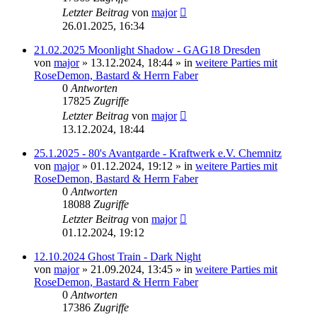
Letzter Beitrag
von
major
26.01.2025, 16:34
21.02.2025 Moonlight Shadow - GAG18 Dresden
von
major
»
13.12.2024, 18:44
» in
weitere Parties mit
RoseDemon, Bastard & Herrn Faber
0
Antworten
17825
Zugriffe
Letzter Beitrag
von
major
13.12.2024, 18:44
25.1.2025 - 80's Avantgarde - Kraftwerk e.V. Chemnitz
von
major
»
01.12.2024, 19:12
» in
weitere Parties mit
RoseDemon, Bastard & Herrn Faber
0
Antworten
18088
Zugriffe
Letzter Beitrag
von
major
01.12.2024, 19:12
12.10.2024 Ghost Train - Dark Night
von
major
»
21.09.2024, 13:45
» in
weitere Parties mit
RoseDemon, Bastard & Herrn Faber
0
Antworten
17386
Zugriffe