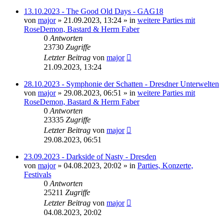
13.10.2023 - The Good Old Days - GAG18
von
major
»
21.09.2023, 13:24
» in
weitere Parties mit
RoseDemon, Bastard & Herrn Faber
0
Antworten
23730
Zugriffe
Letzter Beitrag
von
major
21.09.2023, 13:24
28.10.2023 - Symphonie der Schatten - Dresdner Unterwelten
von
major
»
29.08.2023, 06:51
» in
weitere Parties mit
RoseDemon, Bastard & Herrn Faber
0
Antworten
23335
Zugriffe
Letzter Beitrag
von
major
29.08.2023, 06:51
23.09.2023 - Darkside of Nasty - Dresden
von
major
»
04.08.2023, 20:02
» in
Parties, Konzerte,
Festivals
0
Antworten
25211
Zugriffe
Letzter Beitrag
von
major
04.08.2023, 20:02