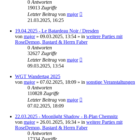
0
Antworten
19013
Zugriffe
Letzter Beitrag
von
major
21.03.2025, 16:25
19.04.2025 - Le Batardeau Noir / Dresden
von
major
»
09.03.2025, 13:54
» in
weitere Parties mit
RoseDemon, Bastard & Herrn Faber
0
Antworten
32627
Zugriffe
Letzter Beitrag
von
major
09.03.2025, 13:54
WGT Wandertag 2025
von
major
»
07.02.2025, 18:09
» in
sonstige Veranstaltungen
0
Antworten
110828
Zugriffe
Letzter Beitrag
von
major
07.02.2025, 18:09
22.03.2025 - Moonlight Shadow - B-Plan Chemnitz
von
major
»
26.01.2025, 16:34
» in
weitere Parties mit
RoseDemon, Bastard & Herrn Faber
0
Antworten
17334
Zugriffe