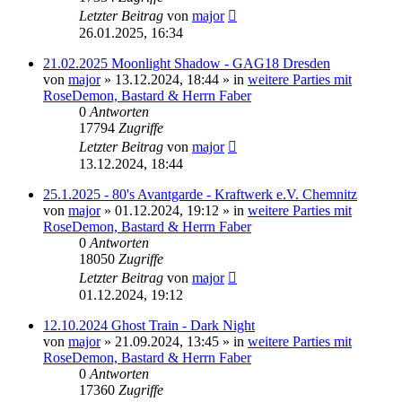
Letzter Beitrag
von
major
26.01.2025, 16:34
21.02.2025 Moonlight Shadow - GAG18 Dresden
von
major
»
13.12.2024, 18:44
» in
weitere Parties mit
RoseDemon, Bastard & Herrn Faber
0
Antworten
17794
Zugriffe
Letzter Beitrag
von
major
13.12.2024, 18:44
25.1.2025 - 80's Avantgarde - Kraftwerk e.V. Chemnitz
von
major
»
01.12.2024, 19:12
» in
weitere Parties mit
RoseDemon, Bastard & Herrn Faber
0
Antworten
18050
Zugriffe
Letzter Beitrag
von
major
01.12.2024, 19:12
12.10.2024 Ghost Train - Dark Night
von
major
»
21.09.2024, 13:45
» in
weitere Parties mit
RoseDemon, Bastard & Herrn Faber
0
Antworten
17360
Zugriffe