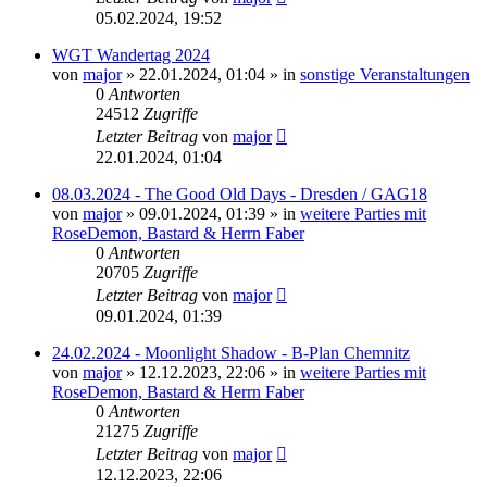
05.02.2024, 19:52
WGT Wandertag 2024
von
major
»
22.01.2024, 01:04
» in
sonstige Veranstaltungen
0
Antworten
24512
Zugriffe
Letzter Beitrag
von
major
22.01.2024, 01:04
08.03.2024 - The Good Old Days - Dresden / GAG18
von
major
»
09.01.2024, 01:39
» in
weitere Parties mit
RoseDemon, Bastard & Herrn Faber
0
Antworten
20705
Zugriffe
Letzter Beitrag
von
major
09.01.2024, 01:39
24.02.2024 - Moonlight Shadow - B-Plan Chemnitz
von
major
»
12.12.2023, 22:06
» in
weitere Parties mit
RoseDemon, Bastard & Herrn Faber
0
Antworten
21275
Zugriffe
Letzter Beitrag
von
major
12.12.2023, 22:06