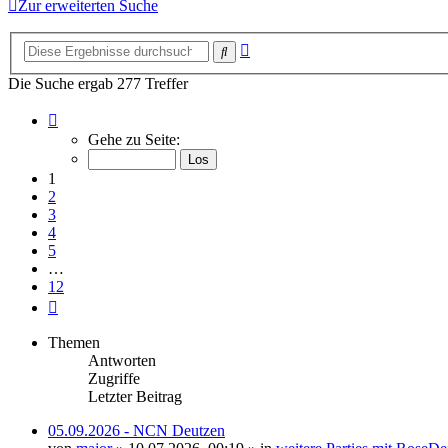
Zur erweiterten Suche
Erweiterte
Suche
Suche
Die Suche ergab 277 Treffer
Seite
1
Gehe zu Seite:
von
12
1
2
3
4
5
…
12
Nächste
Themen
Antworten
Zugriffe
Letzter Beitrag
05.09.2026 - NCN Deutzen