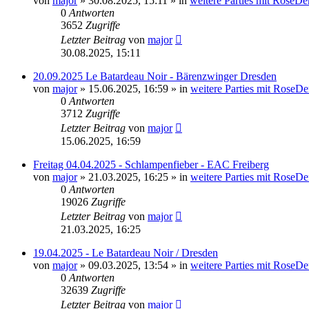
von
major
»
30.08.2025, 15:11
» in
weitere Parties mit RoseD
0
Antworten
3652
Zugriffe
Letzter Beitrag
von
major
30.08.2025, 15:11
20.09.2025 Le Batardeau Noir - Bärenzwinger Dresden
von
major
»
15.06.2025, 16:59
» in
weitere Parties mit RoseD
0
Antworten
3712
Zugriffe
Letzter Beitrag
von
major
15.06.2025, 16:59
Freitag 04.04.2025 - Schlampenfieber - EAC Freiberg
von
major
»
21.03.2025, 16:25
» in
weitere Parties mit RoseD
0
Antworten
19026
Zugriffe
Letzter Beitrag
von
major
21.03.2025, 16:25
19.04.2025 - Le Batardeau Noir / Dresden
von
major
»
09.03.2025, 13:54
» in
weitere Parties mit RoseD
0
Antworten
32639
Zugriffe
Letzter Beitrag
von
major