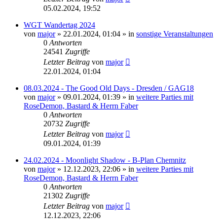
05.02.2024, 19:52
WGT Wandertag 2024
von
major
»
22.01.2024, 01:04
» in
sonstige Veranstaltungen
0
Antworten
24541
Zugriffe
Letzter Beitrag
von
major
22.01.2024, 01:04
08.03.2024 - The Good Old Days - Dresden / GAG18
von
major
»
09.01.2024, 01:39
» in
weitere Parties mit
RoseDemon, Bastard & Herrn Faber
0
Antworten
20732
Zugriffe
Letzter Beitrag
von
major
09.01.2024, 01:39
24.02.2024 - Moonlight Shadow - B-Plan Chemnitz
von
major
»
12.12.2023, 22:06
» in
weitere Parties mit
RoseDemon, Bastard & Herrn Faber
0
Antworten
21302
Zugriffe
Letzter Beitrag
von
major
12.12.2023, 22:06