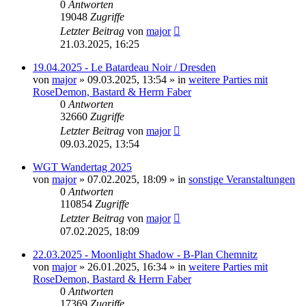
0
Antworten
19048
Zugriffe
Letzter Beitrag
von
major
21.03.2025, 16:25
19.04.2025 - Le Batardeau Noir / Dresden
von
major
»
09.03.2025, 13:54
» in
weitere Parties mit
RoseDemon, Bastard & Herrn Faber
0
Antworten
32660
Zugriffe
Letzter Beitrag
von
major
09.03.2025, 13:54
WGT Wandertag 2025
von
major
»
07.02.2025, 18:09
» in
sonstige Veranstaltungen
0
Antworten
110854
Zugriffe
Letzter Beitrag
von
major
07.02.2025, 18:09
22.03.2025 - Moonlight Shadow - B-Plan Chemnitz
von
major
»
26.01.2025, 16:34
» in
weitere Parties mit
RoseDemon, Bastard & Herrn Faber
0
Antworten
17369
Zugriffe