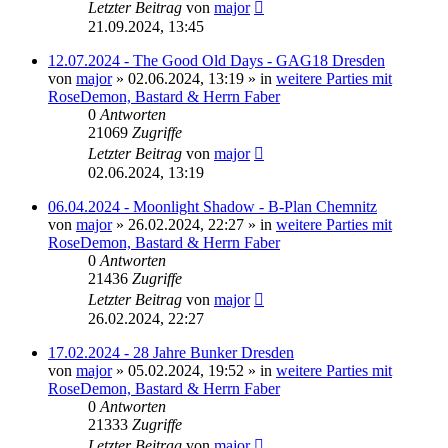
Letzter Beitrag
von
major
21.09.2024, 13:45
12.07.2024 - The Good Old Days - GAG18 Dresden
von
major
»
02.06.2024, 13:19
» in
weitere Parties mit
RoseDemon, Bastard & Herrn Faber
0
Antworten
21069
Zugriffe
Letzter Beitrag
von
major
02.06.2024, 13:19
06.04.2024 - Moonlight Shadow - B-Plan Chemnitz
von
major
»
26.02.2024, 22:27
» in
weitere Parties mit
RoseDemon, Bastard & Herrn Faber
0
Antworten
21436
Zugriffe
Letzter Beitrag
von
major
26.02.2024, 22:27
17.02.2024 - 28 Jahre Bunker Dresden
von
major
»
05.02.2024, 19:52
» in
weitere Parties mit
RoseDemon, Bastard & Herrn Faber
0
Antworten
21333
Zugriffe
Letzter Beitrag
von
major