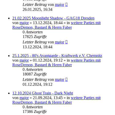
Letzter Beitrag
von
major
26.01.2025, 16:34
21.02.2025 Moonlight Shadow - GAG18 Dresden
von
major
»
13.12.2024, 18:44
» in
weitere Parties mit
RoseDemon, Bastard & Herrn Faber
0
Antworten
17825
Zugriffe
Letzter Beitrag
von
major
13.12.2024, 18:44
25.1.2025 - 80's Avantgarde - Kraftwerk e.V. Chemnitz
von
major
»
01.12.2024, 19:12
» in
weitere Parties mit
RoseDemon, Bastard & Herrn Faber
0
Antworten
18087
Zugriffe
Letzter Beitrag
von
major
01.12.2024, 19:12
12.10.2024 Ghost Train - Dark Night
von
major
»
21.09.2024, 13:45
» in
weitere Parties mit
RoseDemon, Bastard & Herrn Faber
0
Antworten
17386
Zugriffe