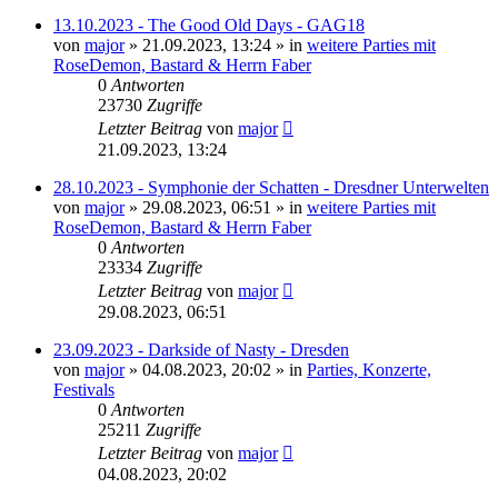
13.10.2023 - The Good Old Days - GAG18
von
major
»
21.09.2023, 13:24
» in
weitere Parties mit
RoseDemon, Bastard & Herrn Faber
0
Antworten
23730
Zugriffe
Letzter Beitrag
von
major
21.09.2023, 13:24
28.10.2023 - Symphonie der Schatten - Dresdner Unterwelten
von
major
»
29.08.2023, 06:51
» in
weitere Parties mit
RoseDemon, Bastard & Herrn Faber
0
Antworten
23334
Zugriffe
Letzter Beitrag
von
major
29.08.2023, 06:51
23.09.2023 - Darkside of Nasty - Dresden
von
major
»
04.08.2023, 20:02
» in
Parties, Konzerte,
Festivals
0
Antworten
25211
Zugriffe
Letzter Beitrag
von
major
04.08.2023, 20:02