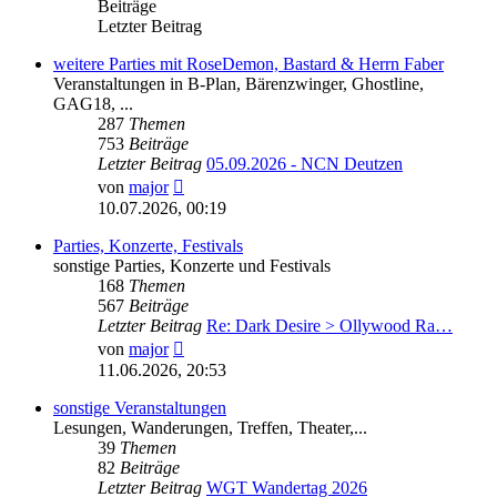
Beiträge
Letzter Beitrag
weitere Parties mit RoseDemon, Bastard & Herrn Faber
Veranstaltungen in B-Plan, Bärenzwinger, Ghostline,
GAG18, ...
287
Themen
753
Beiträge
Letzter Beitrag
05.09.2026 - NCN Deutzen
Neuester
von
major
Beitrag
10.07.2026, 00:19
Parties, Konzerte, Festivals
sonstige Parties, Konzerte und Festivals
168
Themen
567
Beiträge
Letzter Beitrag
Re: Dark Desire > Ollywood Ra…
Neuester
von
major
Beitrag
11.06.2026, 20:53
sonstige Veranstaltungen
Lesungen, Wanderungen, Treffen, Theater,...
39
Themen
82
Beiträge
Letzter Beitrag
WGT Wandertag 2026