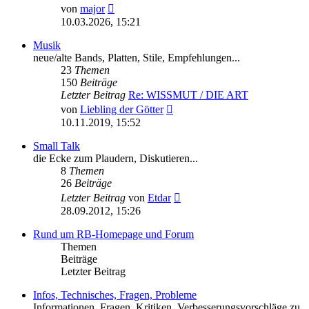
Neuester
von
major
Beitrag
10.03.2026, 15:21
Musik
neue/alte Bands, Platten, Stile, Empfehlungen...
23
Themen
150
Beiträge
Letzter Beitrag
Re: WISSMUT / DIE ART
Neuester
von
Liebling der Götter
Beitrag
10.11.2019, 15:52
Small Talk
die Ecke zum Plaudern, Diskutieren...
8
Themen
26
Beiträge
Neuester
Letzter Beitrag
von
Etdar
Beitrag
28.09.2012, 15:26
Rund um RB-Homepage und Forum
Themen
Beiträge
Letzter Beitrag
Infos, Technisches, Fragen, Probleme
Informationen, Fragen, Kritiken, Verbesserungsvorschläge zu