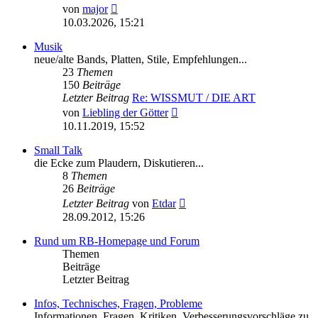
Neuester
von
major
Beitrag
10.03.2026, 15:21
Musik
neue/alte Bands, Platten, Stile, Empfehlungen...
23
Themen
150
Beiträge
Letzter Beitrag
Re: WISSMUT / DIE ART
Neuester
von
Liebling der Götter
Beitrag
10.11.2019, 15:52
Small Talk
die Ecke zum Plaudern, Diskutieren...
8
Themen
26
Beiträge
Neuester
Letzter Beitrag
von
Etdar
Beitrag
28.09.2012, 15:26
Rund um RB-Homepage und Forum
Themen
Beiträge
Letzter Beitrag
Infos, Technisches, Fragen, Probleme
Informationen, Fragen, Kritiken, Verbesserungsvorschläge zu