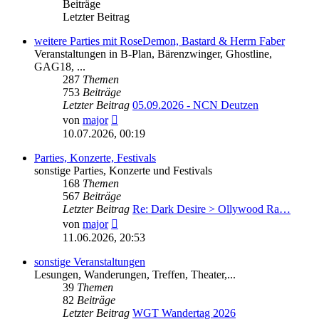
Beiträge
Letzter Beitrag
weitere Parties mit RoseDemon, Bastard & Herrn Faber
Veranstaltungen in B-Plan, Bärenzwinger, Ghostline,
GAG18, ...
287
Themen
753
Beiträge
Letzter Beitrag
05.09.2026 - NCN Deutzen
Neuester
von
major
Beitrag
10.07.2026, 00:19
Parties, Konzerte, Festivals
sonstige Parties, Konzerte und Festivals
168
Themen
567
Beiträge
Letzter Beitrag
Re: Dark Desire > Ollywood Ra…
Neuester
von
major
Beitrag
11.06.2026, 20:53
sonstige Veranstaltungen
Lesungen, Wanderungen, Treffen, Theater,...
39
Themen
82
Beiträge
Letzter Beitrag
WGT Wandertag 2026