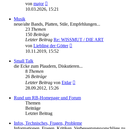
Neuester
von
major
Beitrag
10.03.2026, 15:21
Musik
neue/alte Bands, Platten, Stile, Empfehlungen...
23
Themen
150
Beiträge
Letzter Beitrag
Re: WISSMUT / DIE ART
Neuester
von
Liebling der Götter
Beitrag
10.11.2019, 15:52
Small Talk
die Ecke zum Plaudern, Diskutieren...
8
Themen
26
Beiträge
Neuester
Letzter Beitrag
von
Etdar
Beitrag
28.09.2012, 15:26
Rund um RB-Homepage und Forum
Themen
Beiträge
Letzter Beitrag
Infos, Technisches, Fragen, Probleme
Informationen, Fragen, Kritiken, Verbesserungsvorschläge zu