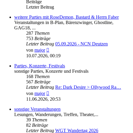
Beiträge
Letzter Beitrag
weitere Parties mit RoseDemon, Bastard & Herrn Faber
Veranstaltungen in B-Plan, Bärenzwinger, Ghostline,
GAG18, ...
287
Themen
753
Beiträge
Letzter Beitrag
05.09.2026 - NCN Deutzen
Neuester
von
major
Beitrag
10.07.2026, 00:19
Parties, Konzerte, Festivals
sonstige Parties, Konzerte und Festivals
168
Themen
567
Beiträge
Letzter Beitrag
Re: Dark Desire > Ollywood Ra…
Neuester
von
major
Beitrag
11.06.2026, 20:53
sonstige Veranstaltungen
Lesungen, Wanderungen, Treffen, Theater,...
39
Themen
82
Beiträge
Letzter Beitrag
WGT Wandertag 2026