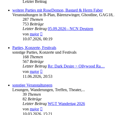
Letzter Beitrag
weitere Parties mit RoseDemon, Bastard & Herrn Faber
Veranstaltungen in B-Plan, Bärenzwinger, Ghostline, GAG18, .
287
Themen
753
Beiträge
Letzter Beitrag
05.09.2026 - NCN Deutzen
Neuester
von
major
Beitrag
10.07.2026, 00:19
Parties, Konzerte, Festivals
sonstige Parties, Konzerte und Festivals
168
Themen
567
Beiträge
Letzter Beitrag
Re: Dark Desire > Ollywood Ra…
Neuester
von
major
Beitrag
11.06.2026, 20:53
sonstige Veranstaltungen
Lesungen, Wanderungen, Treffen, Theater,...
39
Themen
82
Beiträge
Letzter Beitrag
WGT Wandertag 2026
Neuester
von
major
Beitrag
10.03.2026, 15:21