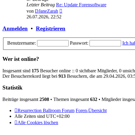
Letzter Beitrag
Re: Update Forensoftware
Neuester
von
DJaneZarah
Beitrag
26.07.2026, 22:52
Anmelden
•
Registrieren
Benutzername:
Passwort:
Ich ha
Wer ist online?
Insgesamt sind
175
Besucher online :: 0 sichtbare Mitglieder, 0 unsic
Der Besucherrekord liegt bei
913
Besuchern, die am 29.04.2026, 03:50
Statistik
Beiträge insgesamt
2508
• Themen insgesamt
632
• Mitglieder insge
Resurrection Ballroom Forum
Foren-Übersicht
Alle Zeiten sind
UTC+02:00
Alle Cookies löschen