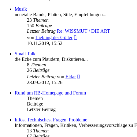
Musik
neue/alte Bands, Platten, Stile, Empfehlungen...
23
Themen
150
Beiträge
Letzter Beitrag
Re: WISSMUT / DIE ART
Neuester
von
Liebling der Götter
Beitrag
10.11.2019, 15:52
Small Talk
die Ecke zum Plaudern, Diskutieren...
8
Themen
26
Beiträge
Neuester
Letzter Beitrag
von
Etdar
Beitrag
28.09.2012, 15:26
Rund um RB-Homepage und Forum
Themen
Beiträge
Letzter Beitrag
Infos, Technisches, Fragen, Probleme
Informationen, Fragen, Kritiken, Verbesserungsvorschläge 
13
Themen
67
Beiträge