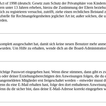
t of 1998 (deutsch: Gesetz zum Schutz der Privatsphäre von Kindern i
ern unter 13 Jahren erheben, hierzu die Zustimmung der Eltern bezieh
dich zu registrieren versuchst, zutrifft, ziehe einen rechtlichen Beista
stelle für Rechtsangelegenheiten jeglicher Art ist; außer solchen, die
erden.
 komplett ausgeschaltet hat, damit sich keine neuen Benutzer mehr anm
 wurden. Um Hilfe zu erhalten, wende dich an die Board-Administratio
richtige Passwort eingegeben hast. Wenn diese stimmen, dann gibt es
ern oder deiner Erziehungsberechtigten den Anweisungen folgen, die du e
 angemeldeten Mitglieder erst freigeschaltet werden – entweder musst du
. Wenn du eine E-Mail erhalten hast, folge den dort enthaltenen Anweis
nn du dir sicher bist, dass deine E-Mail-Adresse korrekt eingegeben w