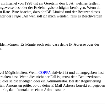
m Internet von 1998) ist ein Gesetz in den USA, welches festlegt,
ungsweise des oder der Erziehungsberechtigten benötigen. Wenn du
nd zu Rate. Bitte beachte, dass phpBB Limited und der Besitzer dieses
 unter der Frage „An wen soll ich mich wenden, falls es Beschwerden
elden können. Es könnte auch sein, dass deine IP-Adresse oder der
n.
 zwei Möglichkeiten. Wenn
COPPA
aktiviert ist und du angegeben hast,
rhalten hast. Wenn dies nicht der Fall ist, muss dein Benutzerkonto
 dies selbst erledigen oder ein Administrator. Bei der Registrierung
ungen. Ansonsten prüfe, ob du deine E-Mail-Adresse korrekt eingegeben
urde, dann kontaktiere einen Administrator.