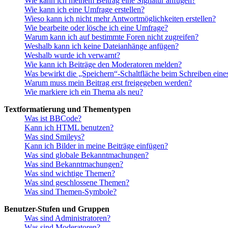
Wie kann ich meinem Beitrag eine Signatur anfügen?
Wie kann ich eine Umfrage erstellen?
Wieso kann ich nicht mehr Antwortmöglichkeiten erstellen?
Wie bearbeite oder lösche ich eine Umfrage?
Warum kann ich auf bestimmte Foren nicht zugreifen?
Weshalb kann ich keine Dateianhänge anfügen?
Weshalb wurde ich verwarnt?
Wie kann ich Beiträge den Moderatoren melden?
Was bewirkt die „Speichern“-Schaltfläche beim Schreiben eine
Warum muss mein Beitrag erst freigegeben werden?
Wie markiere ich ein Thema als neu?
Textformatierung und Thementypen
Was ist BBCode?
Kann ich HTML benutzen?
Was sind Smileys?
Kann ich Bilder in meine Beiträge einfügen?
Was sind globale Bekanntmachungen?
Was sind Bekanntmachungen?
Was sind wichtige Themen?
Was sind geschlossene Themen?
Was sind Themen-Symbole?
Benutzer-Stufen und Gruppen
Was sind Administratoren?
Was sind Moderatoren?