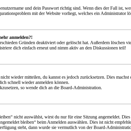
Benutzername und dein Passwort richtig sind. Wenn dies der Fall ist, w
igurationsproblem mit der Website vorliegt, welches ein Administrator l
t mehr anmelden?!
rschieden Gründen deaktiviert oder gelöscht hat. Außerdem löschen vie
triere dich einfach erneut und nimm aktiv an den Diskussionen teil!
 nicht wieder mitteilen, du kannst es jedoch zurücksetzen. Dies machs
 dich schnell wieder anmelden können.
ückzusetzen, so wende dich an die Board-Administration.
en“ nicht auswählst, wirst du nur für eine Sitzung angemeldet. Dies
Angemeldet bleiben“ beim Anmelden auswählen. Dies ist nicht empfehle
Verfügung steht, dann wurde sie vermutlich von der Board-Administratio